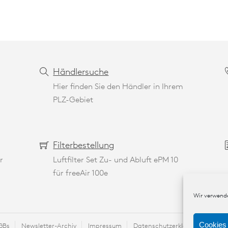
Händlersuche
Hier finden Sie den Händler in Ihrem
PLZ-Gebiet
Filterbestellung
r
Luftfilter Set Zu- und Abluft ePM 10
für freeAir 100e
Wir verwende
Cookies 
GBs
Newsletter-Archiv
Impressum
Datenschutzerklärung
Kont