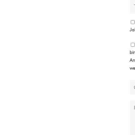
Ja
bi
An
we