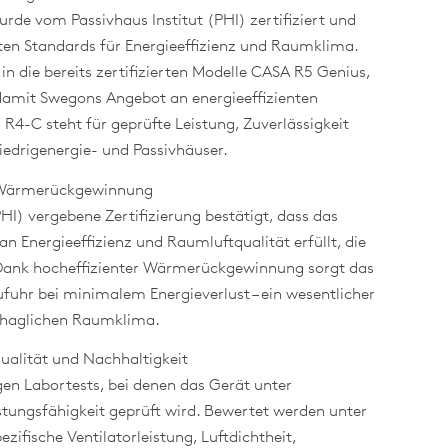
e vom Passivhaus Institut (PHI) zertifiziert und
sten Standards für Energieeffizienz und Raumklima.
 in die bereits zertifizierten Modelle CASA R5 Genius,
damit Swegons Angebot an energieeffizienten
4-C steht für geprüfte Leistung, Zuverlässigkeit
iedrigenergie- und Passivhäuser.
 Wärmerückgewinnung
HI) vergebene Zertifizierung bestätigt, dass das
 Energieeffizienz und Raumluftqualität erfüllt, die
. Dank hocheffizienter Wärmerückgewinnung sorgt das
zufuhr bei minimalem Energieverlust – ein wesentlicher
ehaglichen Raumklima.
ualität und Nachhaltigkeit
gen Labortests, bei denen das Gerät unter
stungsfähigkeit geprüft wird. Bewertet werden unter
ische Ventilatorleistung, Luftdichtheit,