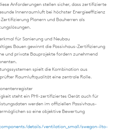
ese Anforderungen stellen sicher, dass zertifizierte
esunde Innenraumluft bei höchster Energieeffizienz
I-Zertifizierung Planern und Bauherren als
ftungslösungen.
smerkmal für Sanierung und Neubau
iges Bauen gewinnt die Passivhaus-Zertifizierung
che und private Bauprojekte fordern zunehmend
onenten.
ftungssystemen spielt die Kombination aus
rüfter Raumluftqualität eine zentrale Rolle.
onentenregister
eit steht ein PHI-zertifiziertes Gerät auch für
eistungsdaten werden im offiziellen Passivhaus-
ermöglichen so eine objektive Bewertung
components/details/ventilation_small/swegon-ilto-